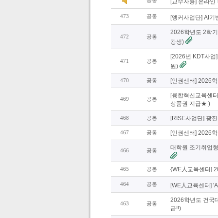
공통
[교수자용] 온라인
473
공통
[앵커사업단] AI
2026학년도 2학
472
공통
강생)
[2026년 KDT
471
공통
원)
470
공통
[인권센터] 202
[융합혁신교육센터]
469
공통
상품권 지급★ )
468
공통
[RISE사업단] 광
467
공통
[인권센터] 202
대학원 조기취업형 
466
공통
465
공통
{WE人교육센터] 20
464
공통
[WE人교육센터] 
2026학년도 건국
463
공통
급!!)