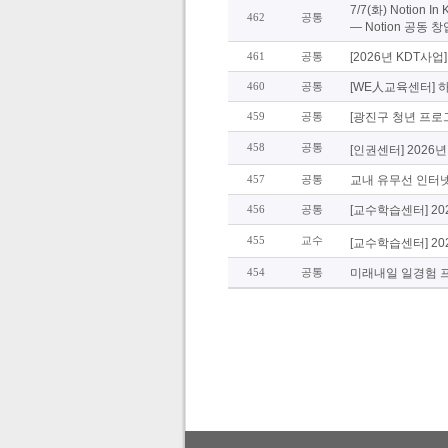
7/7(화) Notio
462
공통
— Notion 공동
461
공통
[2026년 KDT사
460
공통
[WE人교육센터] 
459
공통
[광진구 청년 프로
458
공통
[인권센터] 2026
457
공통
교내 유무선 인터넷
456
공통
[교수학습센터] 20
455
교수
[교수학습센터] 2
454
공통
미래내일 일경험 프