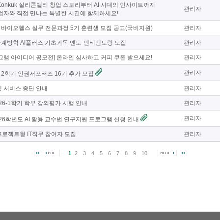
n In Konkuk 실리콘밸리 창업 스토리부터 AI 시대의 인사이트까지
관리자
 창업자와 직접 만나는 특별한 시간에 함께하세요!
업] 바이오헬스 실무 전문과정 5기 훈련생 모집 공고(국비지원)
관리자
하계방학 AI플러스 기초과목 멘토-멘티멘토링 모집
관리자
그램 아이디어 공모전] 온라인 심사하고 커피 쿠폰 받으세요!
관리자
관리자
년 2학기 인권서포터즈 16기 추가 모집
 서비스 중단 안내
관리자
26-1학기 학부 강의평가 시행 안내
관리자
관리자
026학년도 AI 활용 교수법 연구지원 프로그램 신청 안내
로젝트형 IT직무 참여자 모집
관리자
1
2
3
4
5
6
7
8
9
10