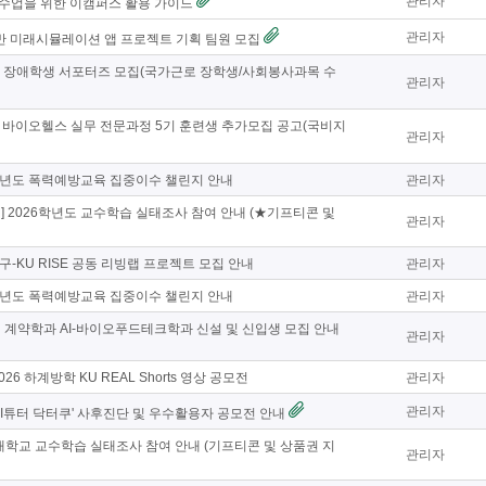
관리자
 수업을 위한 이캠퍼스 활용 가이드
관리자
기반 미래시뮬레이션 앱 프로젝트 기획 팀원 모집
기 장애학생 서포터즈 모집(국가근로 장학생/사회봉사과목 수
관리자
사업] 바이오헬스 실무 전문과정 5기 훈련생 추가모집 공고(국비지
관리자
6학년도 폭력예방교육 집중이수 챌린지 안내
관리자
 2026학년도 교수학습 실태조사 참여 안내 (★기프티콘 및
관리자
진구-KU RISE 공동 리빙랩 프로젝트 모집 안내
관리자
6학년도 폭력예방교육 집중이수 챌린지 안내
관리자
계약학과 AI-바이오푸드테크학과 신설 및 신입생 모집 안내
관리자
26 하계방학 KU REAL Shorts 영상 공모전
관리자
관리자
'AI튜터 닥터쿠' 사후진단 및 우수활용자 공모전 안내
대학교 교수학습 실태조사 참여 안내 (기프티콘 및 상품권 지
관리자